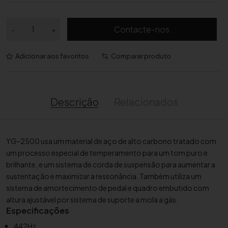
Q
Contacte-nos
-
+
u
a
Adicionar aos favoritos
Comparar produto
n
t
i
d
Descrição
Relacionados
a
d
e
YG-2500 usa um material de aço de alto carbono tratado com
d
um processo especial de temperamento para um tom puro e
e
brilhante, e um sistema de corda de suspensão para aumentar a
G
sustentação e maximizar a ressonância. Também utiliza um
l
sistema de amortecimento de pedal e quadro embutido com
o
altura ajustável por sistema de suporte a mola a gás.
c
Especificações
k
442Hz