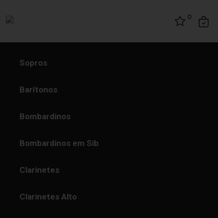
Skip to content
0
Sopros
Barítonos
Bombardinos
Bombardinos em Sib
Clarinetes
Clarinetes Alto