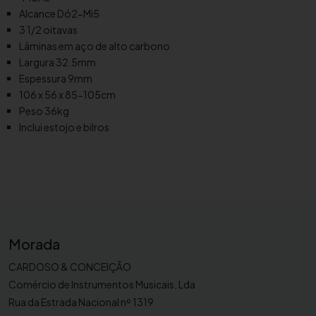
e
Alcance Dó2-Mi5
n
3 1/2 oitavas
s
Lâminas em aço de alto carbono
p
Largura 32.5mm
i
Espessura 9mm
e
106 x 56 x 85-105cm
l
Peso 36kg
3
Inclui estojo e bilros
.
5
8
v
a
s
.
Morada
Y
CARDOSO & CONCEIÇÃO
a
Comércio de Instrumentos Musicais, Lda
m
Rua da Estrada Nacional nº 1319
a