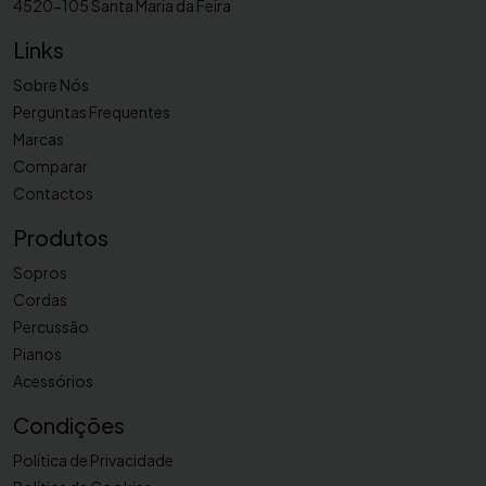
4520-105 Santa Maria da Feira
h
a
Links
Y
Sobre Nós
G
Perguntas Frequentes
-
Marcas
2
Comparar
5
Contactos
0
0
Produtos
Sopros
Cordas
Percussão
Pianos
Acessórios
Condições
Política de Privacidade