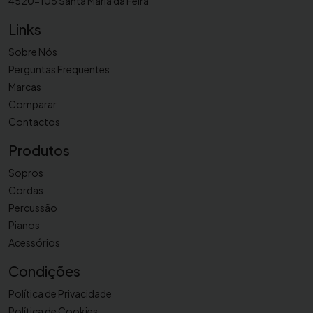
4520-105 Santa Maria da Feira
l
a
Links
r
Sobre Nós
i
Perguntas Frequentes
n
Marcas
e
Comparar
t
e
Contactos
Y
Produtos
A
C
Sopros
C
Cordas
L
Percussão
K
Pianos
I
Acessórios
T
Condições
Política de Privacidade
Política de Cookies