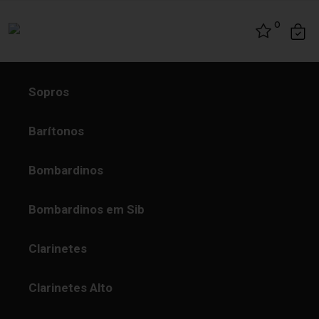
Skip to content
0
Sopros
Barítonos
Bombardinos
Bombardinos em Sib
Clarinetes
Clarinetes Alto