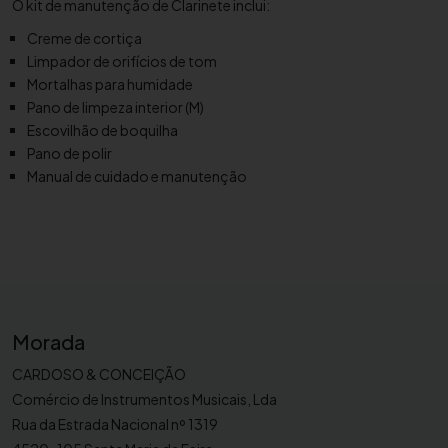
O kit de manutenção de Clarinete inclui:
l
Creme de cortiça
i
Limpador de orifícios de tom
m
Mortalhas para humidade
p
Pano de limpeza interior (M)
e
Escovilhão de boquilha
z
Pano de polir
a
Manual de cuidado e manutenção
Y
a
m
a
h
a
p
Morada
a
CARDOSO & CONCEIÇÃO
r
Comércio de Instrumentos Musicais, Lda
a
Rua da Estrada Nacional nº 1319
C