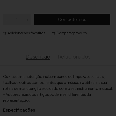
Q
Contacte-nos
-
+
u
a
Adicionar aos favoritos
Comparar produto
n
t
i
d
Descrição
Relacionados
a
d
e
Os kits de manutenção incluem panos de limpeza essenciais,
d
toalhas e outros componentes que o músico irá utilizar na sua
e
rotina de manutenção e cuidado com o seu instrumento musical.
K
– As cores reais dos artigos podem ser diferentes da
i
representação.
t
d
Especificações
e