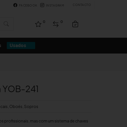
CONTACTO
FACEBOOK
INSTAGRAM
0
0
s
Usados
 YOB-241
cais
,
Oboés
,
Sopros
 profissionais, mas com um sistema de chaves