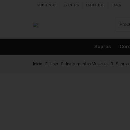
Skip to content
SOBRE NÓS
EVENTOS
PRODUTOS
FAQS
Sopros
Cor
Início
Loja
Instrumentos Musicais
Sopros