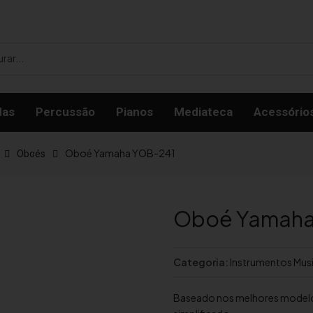
das
Percussão
Pianos
Mediateca
Acessório
Oboé Yamaha YOB-241
Oboés
Oboé Yamaha
Categoria:
Instrumentos Musi
Baseado nos melhores modelos