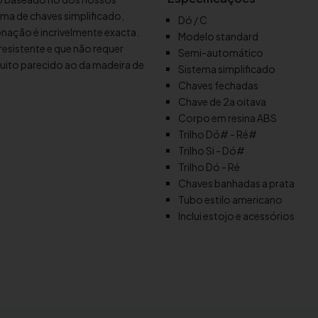
d
ma de chaves simplificado,
Dó / C
e
nação é incrivelmente exacta.
Modelo standard
O
resistente e que não requer
Semi-automático
b
to parecido ao da madeira de
Sistema simplificado
o
Chaves fechadas
é
Chave de 2a oitava
Y
Corpo em resina ABS
a
Trilho Dó# - Ré#
m
Trilho Si - Dó#
a
Trilho Dó - Ré
h
Chaves banhadas a prata
a
Tubo estilo americano
Y
Inclui estojo e acessórios
O
B
-
2
4
1