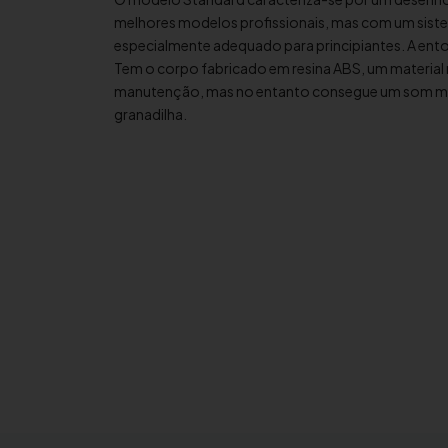
melhores modelos profissionais, mas com um siste
especialmente adequado para principiantes. A ento
Tem o corpo fabricado em resina ABS, um material 
manutenção, mas no entanto consegue um som mui
granadilha.