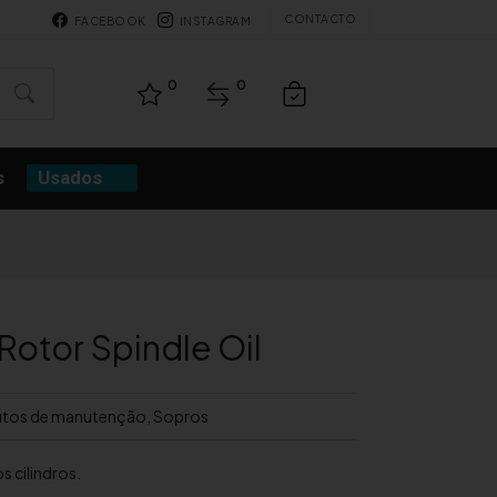
CONTACTO
FACEBOOK
INSTAGRAM
0
0
s
Usados
otor Spindle Oil
tos de manutenção
,
Sopros
os cilindros.