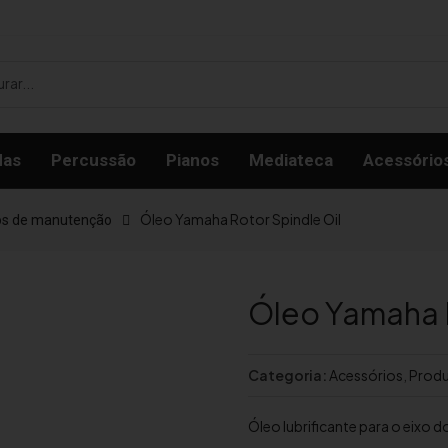
das
Percussão
Pianos
Mediateca
Acessório
Óleo Yamaha Rotor Spindle Oil
os de manutenção
Óleo Yamaha R
Categoria:
Acessórios
,
Produ
Óleo lubrificante para o eixo d