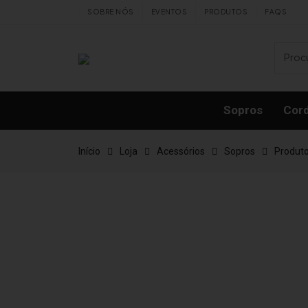
Skip to content
SOBRE NÓS
EVENTOS
PRODUTOS
FAQS
Sopros
Cor
Início
Loja
Acessórios
Sopros
Produt