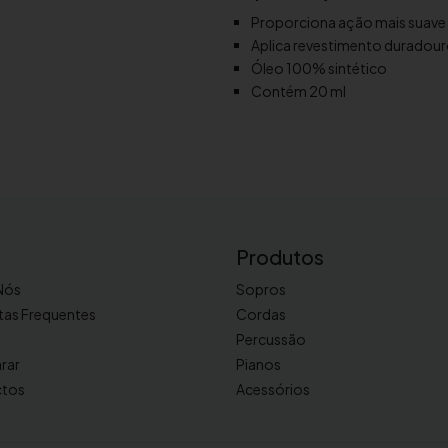
d
Proporciona ação mais suave 
e
Aplica revestimento duradouro
Ó
Óleo 100% sintético
l
Contém 20 ml
e
o
Y
a
m
a
h
Produtos
a
R
Nós
Sopros
o
tas Frequentes
Cordas
t
Percussão
o
rar
Pianos
r
ctos
Acessórios
S
p