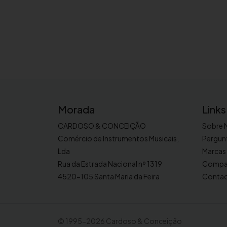
Morada
Links
CARDOSO & CONCEIÇÃO
Sobre 
Comércio de Instrumentos Musicais,
Pergun
Lda
Marcas
Rua da Estrada Nacional nº 1319
Compa
4520-105 Santa Maria da Feira
Conta
©
1995-2026 Cardoso & Conceição