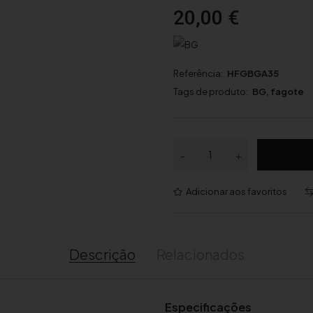
20,00
€
Referência:
HFGBGA35
Tags de produto:
BG
,
fagote
Q
-
+
u
a
Adicionar aos favoritos
n
t
i
d
Descrição
Relacionados
a
d
e
Especificações