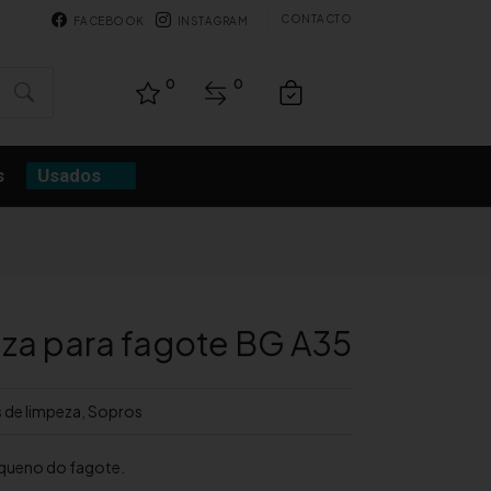
CONTACTO
FACEBOOK
INSTAGRAM
0
0
s
Usados
za para fagote BG A35
 de limpeza
,
Sopros
queno do fagote.