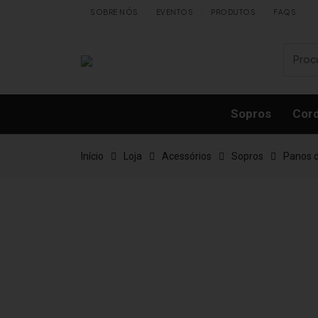
Skip to content
SOBRE NÓS
EVENTOS
PRODUTOS
FAQS
Sopros
Cor
Início
Loja
Acessórios
Sopros
Panos 