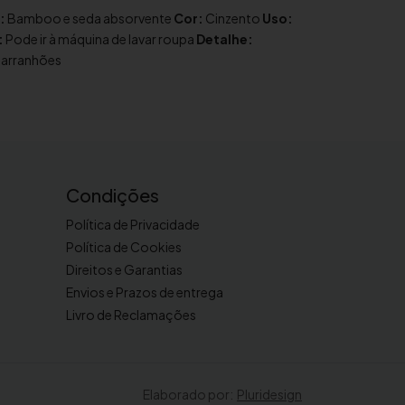
:
Bamboo e seda absorvente
Cor:
Cinzento
Uso:
:
Pode ir à máquina de lavar roupa
Detalhe:
 arranhões
Condições
Política de Privacidade
Política de Cookies
Direitos e Garantias
Envios e Prazos de entrega
Livro de Reclamações
Elaborado por:
Pluridesign