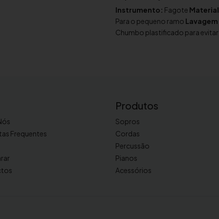
d
Instrumento:
Fagote
Material
e
Para o pequeno ramo
Lavagem
P
Chumbo plastificado para evitar
a
n
o
d
e
l
Produtos
i
m
Nós
Sopros
p
tas Frequentes
Cordas
e
Percussão
z
rar
Pianos
a
ctos
Acessórios
p
a
r
a