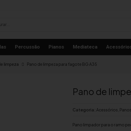
das
Percussão
Pianos
Mediateca
Acessório
Pano de limpeza para fagote BG A35
de limpeza
Pano de limpe
Categoria:
Acessórios
,
Panos
Pano limpador para o ramo pe