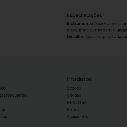
d
e
Especificações
d
Instrumento:
Saxofone e clari
e
a boquilha e outras partes
Lava
P
Detalhe:
Acessível para todas a
a
n
o
d
e
l
Produtos
i
m
Nós
Sopros
p
tas Frequentes
Cordas
e
Percussão
z
rar
Pianos
a
ctos
Acessórios
p
a