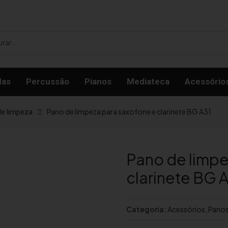
das
Percussão
Pianos
Mediateca
Acessório
Pano de limpeza para saxofone e clarinete BG A31
de limpeza
Pano de limpe
clarinete BG 
Categoria:
Acessórios
,
Panos