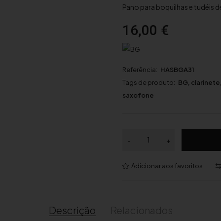
Pano para boquilhas e tudéis d
16,00
€
Referência:
HASBGA31
Tags de produto:
BG
,
clarinete
saxofone
Q
-
+
u
a
Adicionar aos favoritos
n
t
i
d
Descrição
Relacionados
a