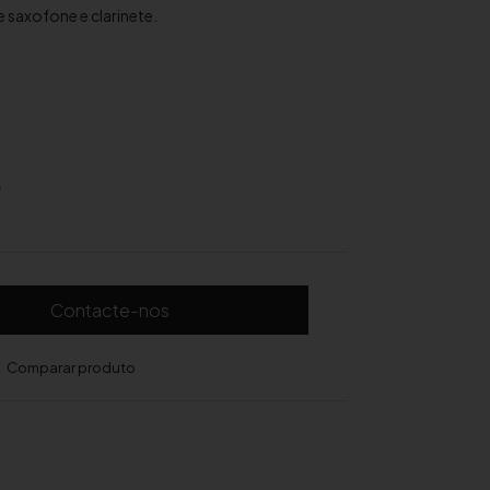
e saxofone e clarinete.
,
Contacte-nos
Comparar produto