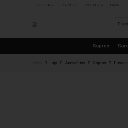
Skip to content
SOBRE NÓS
EVENTOS
PRODUTOS
FAQS
Sopros
Cor
Início
Loja
Acessórios
Sopros
Panos 