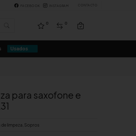
CONTACTO
FACEBOOK
INSTAGRAM
0
0
s
Usados
za para saxofone e
A31
 de limpeza
,
Sopros