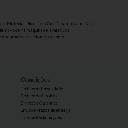
nete
Material:
Microfibra
Cor:
Cinzento
Uso:
Para
gem:
Pode ir à máquina de lavar roupa
s boquilhas de saxofone e clarinete
Condições
Política de Privacidade
Política de Cookies
Direitos e Garantias
Envios e Prazos de entrega
Livro de Reclamações