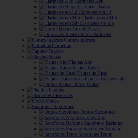
Clarinetes Alto
Clarinetes Baixo
Clarinetes em Lá
Clarinetes em Mib
Clarinetes em Sib
Cor de Basset
Outros clarinetes
Cornes Ingleses
Cornetins
Fagotes
Flautas
Flautas Alto
Flautas Baixo
Flautas de Bisel
Flautas Transversais
Outras flautas
Flautins
Fliscornes
Oboés
Saxofones
Outros Saxofones
Saxofones Alto
Saxofones Barítono
Saxofones Soprano
Saxofones Tenor