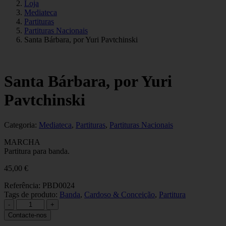
Loja
Mediateca
Partituras
Partituras Nacionais
Santa Bárbara, por Yuri Pavtchinski
Santa Bárbara, por Yuri
Pavtchinski
Categoria:
Mediateca
,
Partituras
,
Partituras Nacionais
MARCHA
Partitura para banda.
45,00
€
Referência:
PBD0024
Tags de produto:
Banda
,
Cardoso & Conceição
,
Partitura
Quantidade
-
+
de
Contacte-nos
Santa