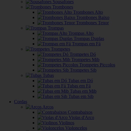
Sousafones
Trombones
Trombones Alto
Trombones Baixo
Trombones Tenor
Trompas
Trompas Alto
Trompas Duplas
Trompas em Fá
Trompetes
Trompetes Dó
Trompetes Mib
Trompetes Piccolos
Trompetes Sib
Tubas
Tubas em Dó
Tubas em Fá
Tubas em Mib
Tubas em Sib
Cordas
Arcos
Contrabaixos
Violas d'Arco
Violinos
Violoncelos