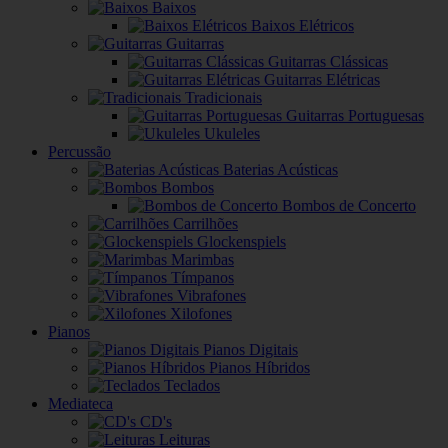
Baixos
Baixos Elétricos
Guitarras
Guitarras Clássicas
Guitarras Elétricas
Tradicionais
Guitarras Portuguesas
Ukuleles
Percussão
Baterias Acústicas
Bombos
Bombos de Concerto
Carrilhões
Glockenspiels
Marimbas
Tímpanos
Vibrafones
Xilofones
Pianos
Pianos Digitais
Pianos Híbridos
Teclados
Mediateca
CD's
Leituras