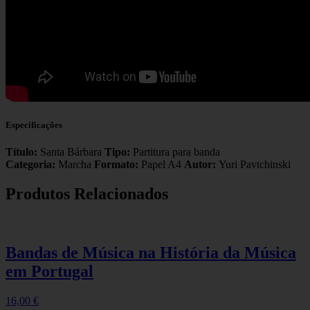
Especificações
Título:
Santa Bárbara
Tipo:
Partitura para banda
Categoria:
Marcha
Formato:
Papel A4
Autor:
Yuri Pavtchinski
Produtos Relacionados
Bandas de Música na História da Música
em Portugal
16,00
€