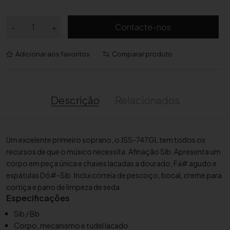
Q
Contacte-nos
-
+
u
a
Adicionar aos favoritos
Comparar produto
n
t
i
d
Descrição
Relacionados
a
d
e
Um excelente primeiro soprano, o JSS-747GL tem todos os
d
recursos de que o músico necessita. Afinação Sib. Apresenta um
e
corpo em peça única e chaves lacadas a dourado, Fá# agudo e
S
espátulas Dó#-Sib. Inclui correia de pescoço, bocal, creme para
a
cortiça e pano de limpeza de seda.
x
Especificações
o
Sib / Bb
f
Corpo, mecanismo e tudel lacado