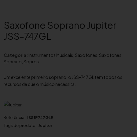
Saxofone Soprano Jupiter
JSS-747GL
Categoria:
Instrumentos Musicais
,
Saxofones
,
Saxofones
Soprano
,
Sopros
Um excelente primeiro soprano, o JSS-747GL tem todos os
recursos de que o músico necessita.
Referência:
ISSJP747GLE
Tags de produto:
Jupiter