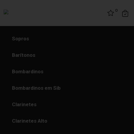
Skip to content
0
Sopros
Barítonos
Bombardinos
Bombardinos em Sib
Clarinetes
Clarinetes Alto