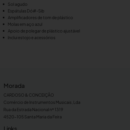
o
Sol agudo
n
Espátulas Dó#-Sib
e
Amplificadores de tom de plástico
S
Molas em aço azul
o
Apoio de polegar de plástico ajustável
p
Inclui estojo e acessórios
r
a
n
o
J
u
p
Morada
i
CARDOSO & CONCEIÇÃO
t
Comércio de Instrumentos Musicais, Lda
e
Rua da Estrada Nacional nº 1319
r
4520-105 Santa Maria da Feira
J
S
Links