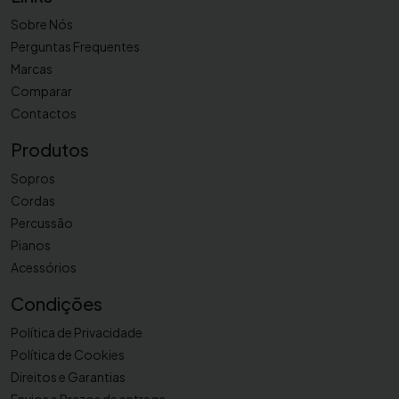
S
Sobre Nós
-
Perguntas Frequentes
7
Marcas
4
Comparar
7
G
Contactos
L
Produtos
Sopros
Cordas
Percussão
Pianos
Acessórios
Condições
Política de Privacidade
Política de Cookies
Direitos e Garantias