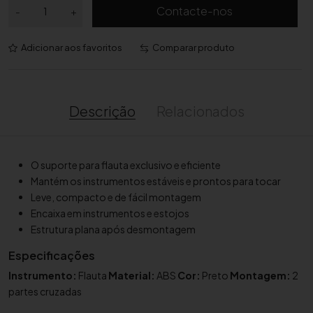
Q
Contacte-nos
-
+
u
a
Adicionar aos favoritos
Comparar produto
n
t
i
d
Descrição
Relacionados
a
d
e
O suporte para flauta exclusivo e eficiente
d
Mantém os instrumentos estáveis e prontos para tocar
e
Leve, compacto e de fácil montagem
S
Encaixa em instrumentos e estojos
u
Estrutura plana após desmontagem
p
o
Especificações
r
Instrumento:
Flauta
Material:
ABS
Cor:
Preto
Montagem:
2
t
partes cruzadas
e