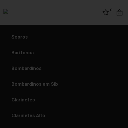
Skip to content
0
Sopros
Barítonos
Bombardinos
Bombardinos em Sib
Clarinetes
Clarinetes Alto