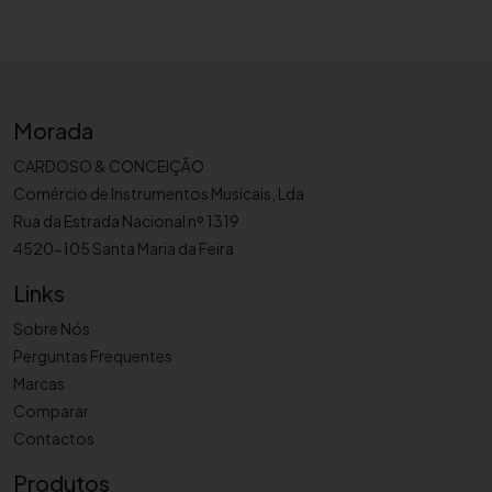
p
a
r
a
f
Morada
l
CARDOSO & CONCEIÇÃO
a
Comércio de Instrumentos Musicais, Lda
u
Rua da Estrada Nacional nº 1319
t
4520-105 Santa Maria da Feira
a
B
Links
G
A
Sobre Nós
4
Perguntas Frequentes
1
Marcas
Comparar
Contactos
Produtos