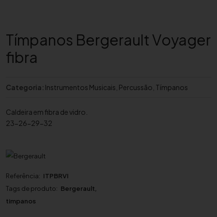
Tímpanos Bergerault Voyager
fibra
Categoria:
Instrumentos Musicais
,
Percussão
,
Tímpanos
Caldeira em fibra de vidro.
23-26-29-32
Referência:
ITPBRVI
Tags de produto:
Bergerault
,
timpanos