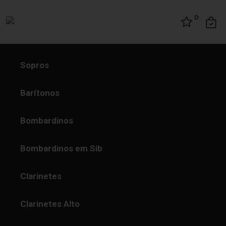
Skip to content
0
Sopros
Barítonos
Bombardinos
Bombardinos em Sib
Clarinetes
Clarinetes Alto