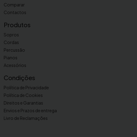
r
Comparar
f
Contactos
i
Produtos
b
r
Sopros
a
Cordas
Percussão
Pianos
Acessórios
Condições
Política de Privacidade
Política de Cookies
Direitos e Garantias
Envios e Prazos de entrega
Livro de Reclamações