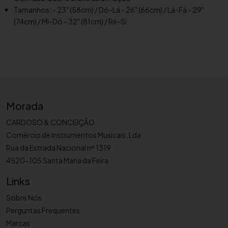
n
Tamanhos: - 23" (58cm) / Dó-Lá - 26" (66cm) / Lá-Fá - 29"
o
(74cm) / Mi-Dó - 32" (81cm) / Ré-Si
s
B
e
r
g
e
r
Morada
a
CARDOSO & CONCEIÇÃO
u
Comércio de Instrumentos Musicais, Lda
l
Rua da Estrada Nacional nº 1319
t
4520-105 Santa Maria da Feira
V
o
Links
y
a
Sobre Nós
g
Perguntas Frequentes
e
Marcas