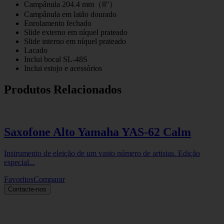
Campânula 204.4 mm（8''）
Campânula em latão dourado
Enrolamento fechado
Slide externo em níquel prateado
Slide interno em níquel prateado
Lacado
Inclui bocal SL-48S
Inclui estojo e acessórios
Produtos Relacionados
Saxofone Alto Yamaha YAS-62 Calm
Instrumento de eleição de um vasto número de artistas. Edição
especial...
Favoritos
Comparar
Contacte-nos