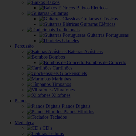
Baixos
Baixos Elétricos
Guitarras
Guitarras Clássicas
Guitarras Elétricas
Tradicionais
Guitarras Portuguesas
Ukuleles
Percussão
Baterias Acústicas
Bombos
Bombos de Concerto
Carrilhões
Glockenspiels
Marimbas
Tímpanos
Vibrafones
Xilofones
Pianos
Pianos Digitais
Pianos Híbridos
Teclados
Mediateca
CD's
Leituras