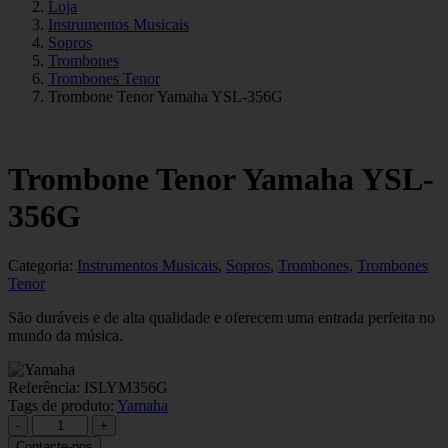
Loja
Instrumentos Musicais
Sopros
Trombones
Trombones Tenor
Trombone Tenor Yamaha YSL-356G
Trombone Tenor Yamaha YSL-
356G
Categoria:
Instrumentos Musicais
,
Sopros
,
Trombones
,
Trombones
Tenor
São duráveis ​​e de alta qualidade e oferecem uma entrada perfeita no
mundo da música.
Referência:
ISLYM356G
Tags de produto:
Yamaha
Quantidade
-
+
de
Contacte-nos