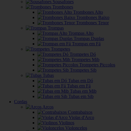
Sousafones
Trombones
Trombones Alto
Trombones Baixo
Trombones Tenor
Trompas
Trompas Alto
Trompas Duplas
Trompas em Fá
Trompetes
Trompetes Dó
Trompetes Mib
Trompetes Piccolos
Trompetes Sib
Tubas
Tubas em Dó
Tubas em Fá
Tubas em Mib
Tubas em Sib
Cordas
Arcos
Contrabaixos
Violas d'Arco
Violinos
Violoncelos