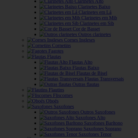
Clarinetes Alto
Clarinetes Baixo
Clarinetes em Lá
Clarinetes em Mib
Clarinetes em Sib
Cor de Basset
Outros clarinetes
Cornes Ingleses
Cornetins
Fagotes
Flautas
Flautas Alto
Flautas Baixo
Flautas de Bisel
Flautas Transversais
Outras flautas
Flautins
Fliscornes
Oboés
Saxofones
Outros Saxofones
Saxofones Alto
Saxofones Barítono
Saxofones Soprano
Saxofones Tenor