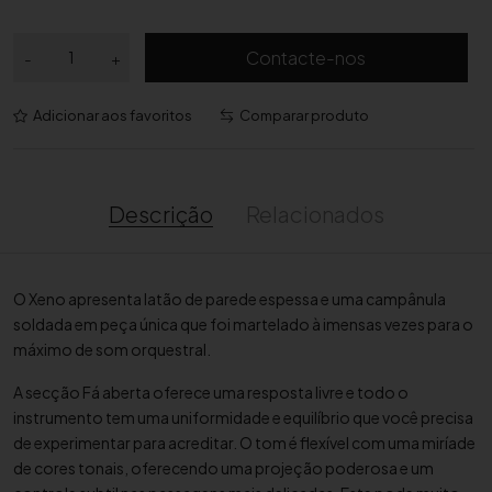
Q
Contacte-nos
-
+
u
a
Adicionar aos favoritos
Comparar produto
n
t
i
d
Descrição
Relacionados
a
d
e
O Xeno apresenta latão de parede espessa e uma campânula
d
soldada em peça única que foi martelado à imensas vezes para o
e
máximo de som orquestral.
T
r
A secção Fá aberta oferece uma resposta livre e todo o
o
instrumento tem uma uniformidade e equilíbrio que você precisa
m
de experimentar para acreditar. O tom é flexível com uma miríade
b
de cores tonais, oferecendo uma projeção poderosa e um