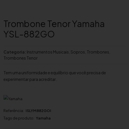
Trombone Tenor Yamaha
YSL-882GO
Categoria:
Instrumentos Musicais
,
Sopros
,
Trombones
,
Trombones Tenor
Tem uma uniformidade e equilíbrio que você precisa de
experimentar para acreditar.
Referência:
ISLYM882GOI
Tags de produto:
Yamaha