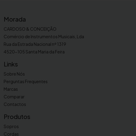
8
2
G
Morada
O
CARDOSO & CONCEIÇÃO
Comércio de Instrumentos Musicais, Lda
Rua da Estrada Nacional nº 1319
4520-105 Santa Maria da Feira
Links
Sobre Nós
Perguntas Frequentes
Marcas
Comparar
Contactos
Produtos
Sopros
Cordas