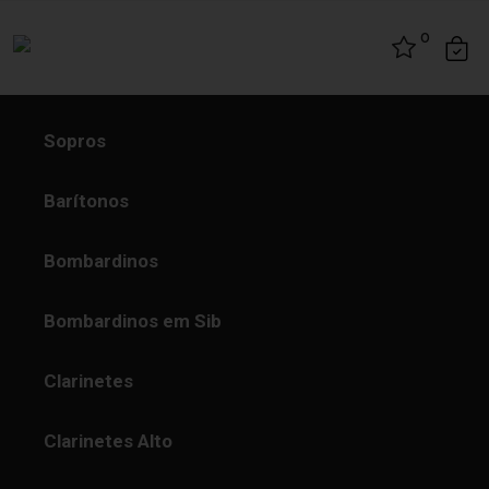
Skip to content
0
Sopros
Barítonos
Bombardinos
Bombardinos em Sib
Clarinetes
Clarinetes Alto