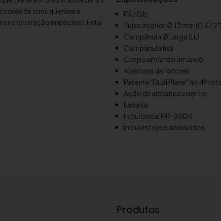
d
 cores de tons quentes e
Fá / Sib
e
ros e entoação impecável. Está
Tubo interior Ø 12 mm (0.472"
T
Campânula Ø Larga (LL)
r
Campânula fixa
o
Corpo em latão amarelo
m
4 pistons de rotores
p
Patente "Dual Plane" no 4º rot
a
Ação de alavanca com fio
D
Lacada
u
Inclui bocal HR-30D4
p
Inclui estojo e acessórios
l
a
Y
a
m
a
h
Produtos
a