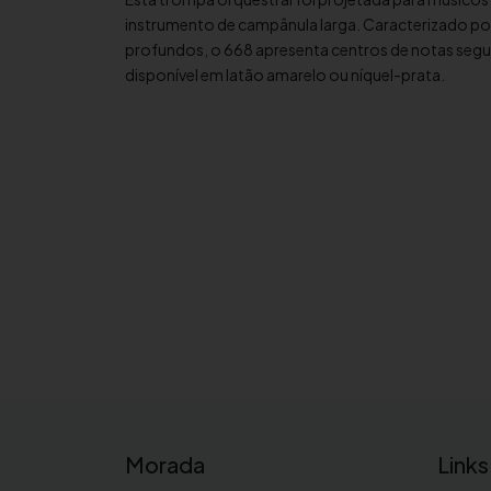
instrumento de campânula larga. Caracterizado por
profundos, o 668 apresenta centros de notas segu
disponível em latão amarelo ou níquel-prata.
Morada
Links