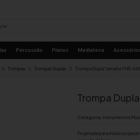
das
Percussão
Pianos
Mediateca
Acessório
Trompa Dupla Yamaha YHR-66
Trompas
Trompas Duplas
Trompa Dupl
Categoria:
Instrumentos Musi
Projetada para músicos que p