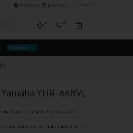
CONTACTO
FACEBOOK
INSTAGRAM
0
0
s
Usados
8VL
a Yamaha YHR-668VL
cais
,
Sopros
,
Trompas
,
Trompas Duplas
referem o som forte de um instrumento de