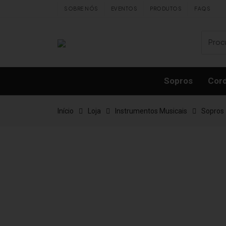
Skip to content
SOBRE NÓS
EVENTOS
PRODUTOS
FAQS
Sopros
Cor
Início
Loja
Instrumentos Musicais
Sopros