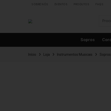
Skip to content
SOBRE NÓS
EVENTOS
PRODUTOS
FAQS
Sopros
Cor
Início
Loja
Instrumentos Musicais
Sopros