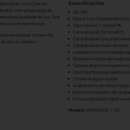
Especificações
olaboração com Christian
d
ancês), com a inspiração de
Sib / Bb
e
amismo e facilidade de uso. Este
Série X-Line Christian Martinez
T
ma rica em harmônicos.
Tubo interior 11.66 mm ML
r
Campânula Ø 122 mm #72
o
juste excecional, tornam-no
Campânula em peça única lev
m
do jazz ao clássico.
Campânula em latão amarelo
p
Leadpipe com novo design es
e
Sistema inovador de travão 
t
Tampas de pistons superiores 
e
3 pistões Monel lapidados à 
S
1 chave de água forjada
i
Acabamento em verniz transp
b
Inclui novo conjunto de tampa
B
Inclui estojo duplo rígido e ac
&
Modelo:
S
BSMBXHLR-1-0D
M
B