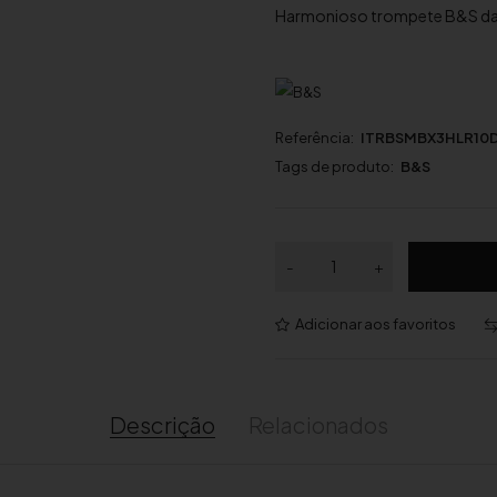
Harmonioso trompete B&S da s
Referência:
ITRBSMBX3HLR10
Tags de produto:
B&S
Q
-
+
u
a
Adicionar aos favoritos
n
t
i
d
Descrição
Relacionados
a
d
e