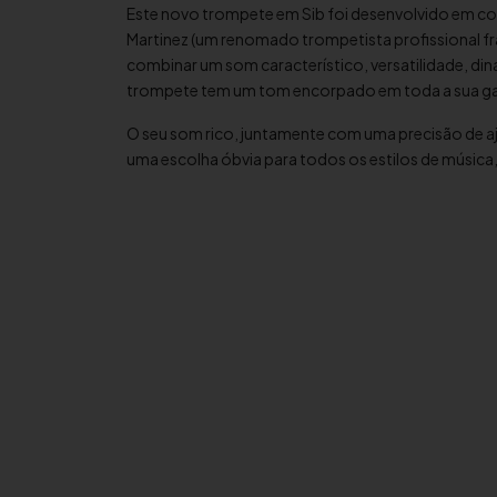
Este novo trompete em Sib foi desenvolvido em c
Martinez (um renomado trompetista profissional fr
combinar um som característico, versatilidade, din
trompete tem um tom encorpado em toda a sua ga
O seu som rico, juntamente com uma precisão de a
uma escolha óbvia para todos os estilos de música, 