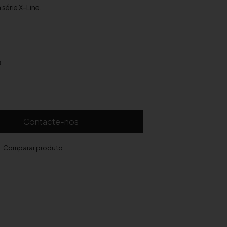
érie X-Line.
D
Contacte-nos
Comparar produto