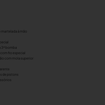
e martelada à mão
pecial
da 3º bomba
com fio especial
mão com mola superior
arente
s de pistons
essórios