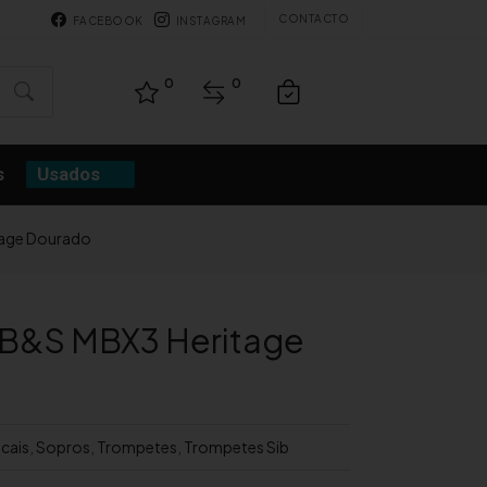
CONTACTO
FACEBOOK
INSTAGRAM
0
0
s
Usados
tage Dourado
 B&S MBX3 Heritage
cais
,
Sopros
,
Trompetes
,
Trompetes Sib