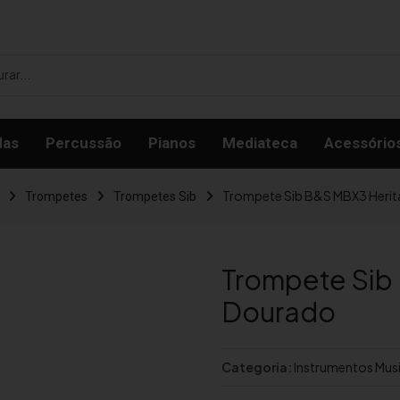
das
Percussão
Pianos
Mediateca
Acessório
Trompete Sib B&S MBX3 Heri
Trompetes
Trompetes Sib
Trompete Sib
Dourado
Categoria:
Instrumentos Musi