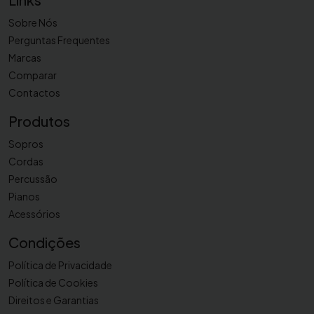
t
Sobre Nós
P
Perguntas Frequentes
e
Marcas
r
Comparar
f
Contactos
o
r
Produtos
m
e
Sopros
r
Cordas
X
Percussão
P
Pianos
R
Acessórios
3
Condições
5
Política de Privacidade
Política de Cookies
Direitos e Garantias