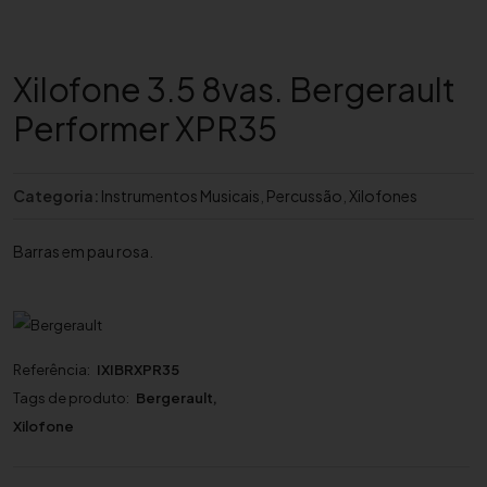
Xilofone 3.5 8vas. Bergerault
Performer XPR35
Categoria:
Instrumentos Musicais
,
Percussão
,
Xilofones
Barras em pau rosa.
Referência:
IXIBRXPR35
Tags de produto:
Bergerault
,
Xilofone