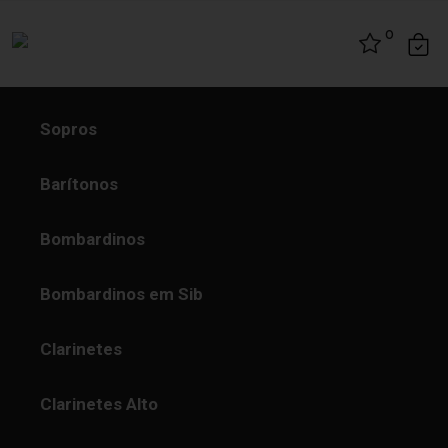
Skip to content
0
Sopros
Barítonos
Bombardinos
Bombardinos em Sib
Clarinetes
Clarinetes Alto