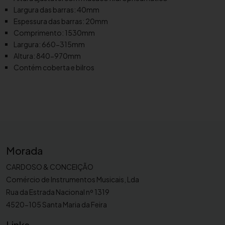
n
Largura das barras: 40mm
e
Espessura das barras: 20mm
3
Comprimento: 1530mm
.
Largura: 660-315mm
5
Altura: 840-970mm
8
Contém coberta e bilros
v
a
s
.
B
e
r
Morada
g
CARDOSO & CONCEIÇÃO
e
Comércio de Instrumentos Musicais, Lda
r
Rua da Estrada Nacional nº 1319
a
4520-105 Santa Maria da Feira
u
l
Links