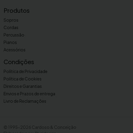
t
Produtos
R
e
Sopros
c
Cordas
o
Percussão
r
Pianos
d
Acessórios
I
Condições
I
I
Política de Privacidade
X
Política de Cookies
R
Direitos e Garantias
3
Envios e Prazos de entrega
Livro de Reclamações
©
1995-2026 Cardoso & Conceição