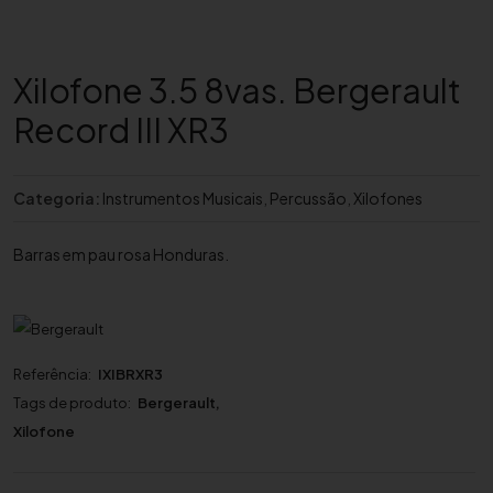
Xilofone 3.5 8vas. Bergerault
Record III XR3
Categoria:
Instrumentos Musicais
,
Percussão
,
Xilofones
Barras em pau rosa Honduras.
Referência:
IXIBRXR3
Tags de produto:
Bergerault
,
Xilofone