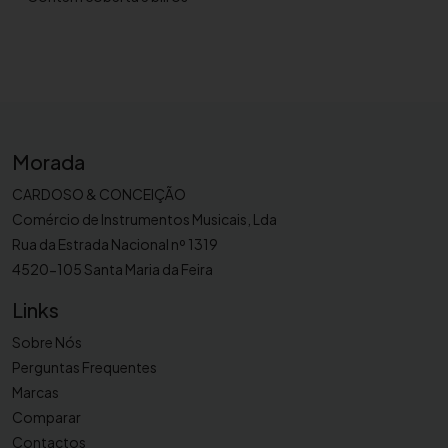
n
e
3
.
5
8
v
Morada
a
CARDOSO & CONCEIÇÃO
s
Comércio de Instrumentos Musicais, Lda
.
Rua da Estrada Nacional nº 1319
B
e
4520-105 Santa Maria da Feira
r
Links
g
e
Sobre Nós
r
Perguntas Frequentes
a
Marcas
u
Comparar
l
Contactos