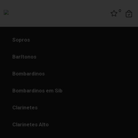
Skip to content
0
Sopros
Barítonos
Bombardinos
Bombardinos em Sib
Clarinetes
Clarinetes Alto