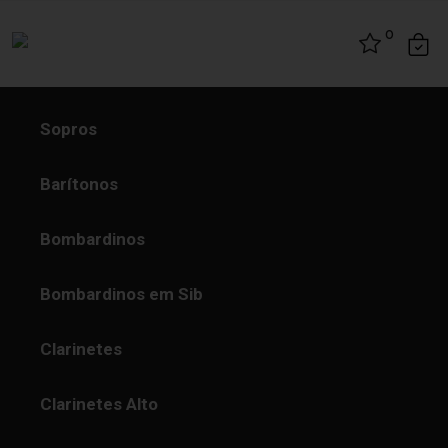
Skip to content
0
Sopros
Barítonos
Bombardinos
Bombardinos em Sib
Clarinetes
Clarinetes Alto