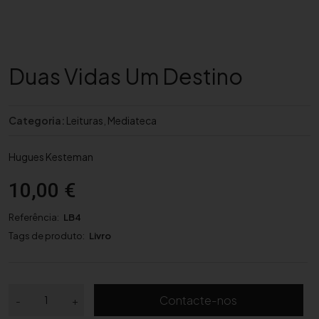
Duas Vidas Um Destino
Categoria:
Leituras
,
Mediateca
Hugues Kesteman
10,00
€
Referência:
LB4
Tags de produto:
Livro
Q
Contacte-nos
-
+
u