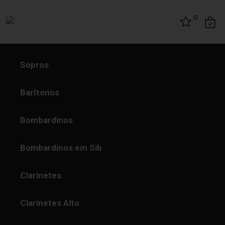
Skip to content
0
Sopros
Barítonos
Bombardinos
Bombardinos em Sib
Clarinetes
Clarinetes Alto