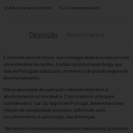
a
Adicionar aos favoritos
Comparar produto
n
t
i
d
Descrição
Relacionados
a
d
e
É o homem dos mil ofícios, que consegue dedicar a cada um uma
d
dose infindável de carinho. A vida proporcionou ao belga, que
e
fala um Português adocicado, momentos de grande alegria e de
D
enorme tormento.
u
a
Mas a capacidade de superação, relatada neste livro, é
s
absolutamente extraordinária. Com os alunos, este que é
V
considerado o “pai” do fagote em Portugal, desenvolveu uma
i
relação de cumplicidade que passa, sobretudo, pelo
d
reconhecimento, e valorização, das diferenças.
a
‘Não tenho um método universal para os meus alunos, pois todos
s