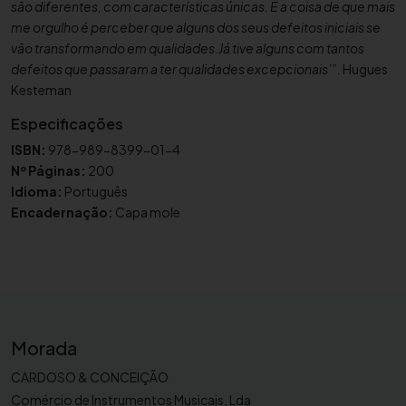
são diferentes, com características únicas. E a coisa de que mais
U
me orgulho é perceber que alguns dos seus defeitos iniciais se
m
vão transformando em qualidades.Já tive alguns com tantos
D
defeitos que passaram a ter qualidades excepcionais’”.
Hugues
e
Kesteman
s
Especificações
t
i
ISBN:
978-989-8399-01-4
n
Nº Páginas:
200
o
Idioma:
Português
Encadernação:
Capa mole
Morada
CARDOSO & CONCEIÇÃO
Comércio de Instrumentos Musicais, Lda