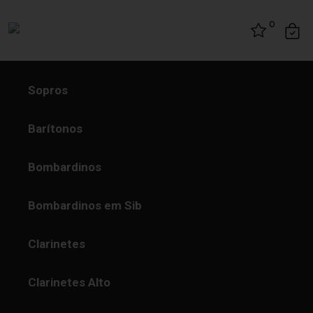
Skip to content
0
Sopros
Barítonos
Bombardinos
Bombardinos em Sib
Clarinetes
Clarinetes Alto