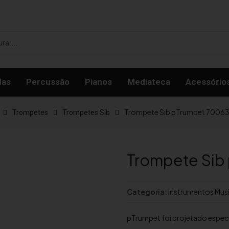
das
Percussão
Pianos
Mediateca
Acessório
Trompete Sib pTrumpet 7006
Trompetes
Trompetes Sib
Trompete Sib
Categoria:
Instrumentos Musi
pTrumpet foi projetado espec