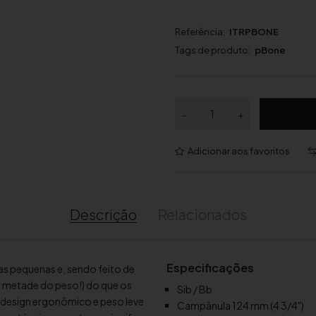
Referência:
ITRPBONE
Tags de produto:
pBone
Q
-
+
u
a
Adicionar aos favoritos
n
t
i
d
Descrição
Relacionados
a
d
e
Especificações
s pequenas e, sendo feito de
d
da metade do peso!) do que os
Sib / Bb
e
 design ergonômico e peso leve
Campânula 124 mm (4 3/4")
T