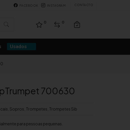
CONTACTO
FACEBOOK
INSTAGRAM
0
0
s
Usados
30
 pTrumpet 700630
cais
,
Sopros
,
Trompetes
,
Trompetes Sib
ialmente para pessoas pequenas.