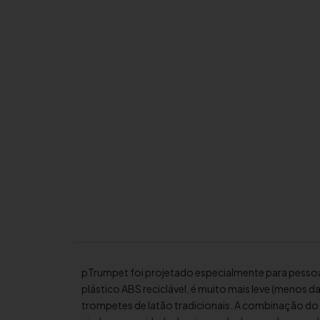
pTrumpet foi projetado especialmente para pessoa
plástico ABS reciclável, é muito mais leve (menos 
trompetes de latão tradicionais. A combinação do