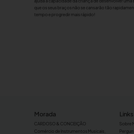
ajuda a capacidade da criança de desenvolver uma b
que os seus braços não se cansarão tão rapidamen
tempo e progredir mais rápido!
Morada
Links
CARDOSO & CONCEIÇÃO
Sobre 
Comércio de Instrumentos Musicais,
Pergun