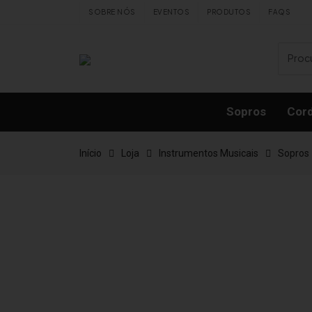
Skip to content
SOBRE NÓS
EVENTOS
PRODUTOS
FAQS
Sopros
Cor
Início
Loja
Instrumentos Musicais
Sopros