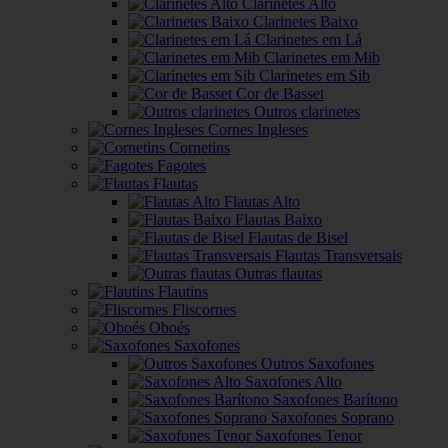
Clarinetes Alto
Clarinetes Baixo
Clarinetes em Lá
Clarinetes em Mib
Clarinetes em Sib
Cor de Basset
Outros clarinetes
Cornes Ingleses
Cornetins
Fagotes
Flautas
Flautas Alto
Flautas Baixo
Flautas de Bisel
Flautas Transversais
Outras flautas
Flautins
Fliscornes
Oboés
Saxofones
Outros Saxofones
Saxofones Alto
Saxofones Barítono
Saxofones Soprano
Saxofones Tenor