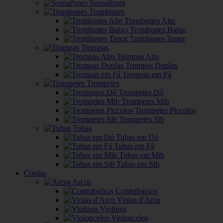
Sousafones
Trombones
Trombones Alto
Trombones Baixo
Trombones Tenor
Trompas
Trompas Alto
Trompas Duplas
Trompas em Fá
Trompetes
Trompetes Dó
Trompetes Mib
Trompetes Piccolos
Trompetes Sib
Tubas
Tubas em Dó
Tubas em Fá
Tubas em Mib
Tubas em Sib
Cordas
Arcos
Contrabaixos
Violas d'Arco
Violinos
Violoncelos