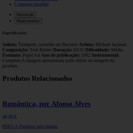
She's
Comparar produto
Out
of
Descrição
My
Relacionados
Life
Especificações
Solista:
Trompete, cornetim ou fliscorne
Artista:
Michael Jackson
Composição:
Tom Bahler
Duração:
03:31
Dificuldade:
Média
Formato:
Papel A4
Ano de publicação:
1992
Instrumental:
Completo A imagem apresentada pode diferir da imagem do
produto.
Produtos Relacionados
Romântica, por Afonso Alves
40,00
€
POLCA Partitura para banda.