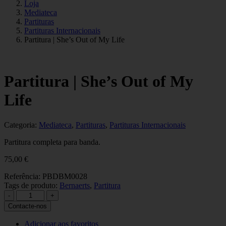
Loja
Mediateca
Partituras
Partituras Internacionais
Partitura | She’s Out of My Life
Partitura | She’s Out of My
Life
Categoria:
Mediateca
,
Partituras
,
Partituras Internacionais
Partitura completa para banda.
75,00
€
Referência:
PBDBM0028
Tags de produto:
Bernaerts
,
Partitura
Quantidade
-
+
de
Contacte-nos
Partitura
|
Adicionar aos favoritos