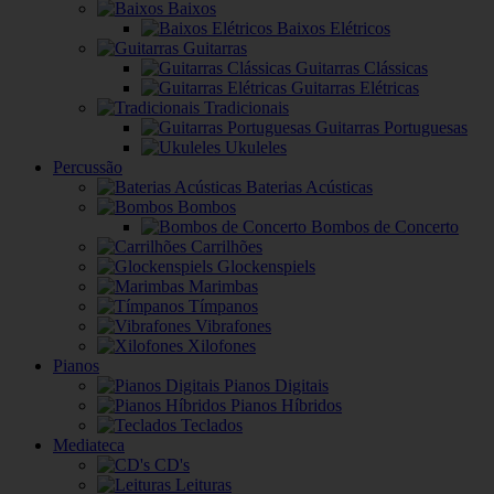
Baixos
Baixos Elétricos
Guitarras
Guitarras Clássicas
Guitarras Elétricas
Tradicionais
Guitarras Portuguesas
Ukuleles
Percussão
Baterias Acústicas
Bombos
Bombos de Concerto
Carrilhões
Glockenspiels
Marimbas
Tímpanos
Vibrafones
Xilofones
Pianos
Pianos Digitais
Pianos Híbridos
Teclados
Mediateca
CD's
Leituras